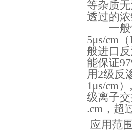
等杂质无
透过的浓
一般性
5μs/
般进口反
能保证9
用2级反
1μs/
级离子交
.cm，
应用范